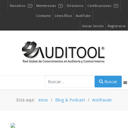
Nosotros
Membresías
Directorio
Certificaciones
Contacto
Línea Ética
AudiTube
Iniciar Sesión
Registrarse
Buscar
Buscar
Está aquí:
Inicio
Blog & Podcast
Antifraude