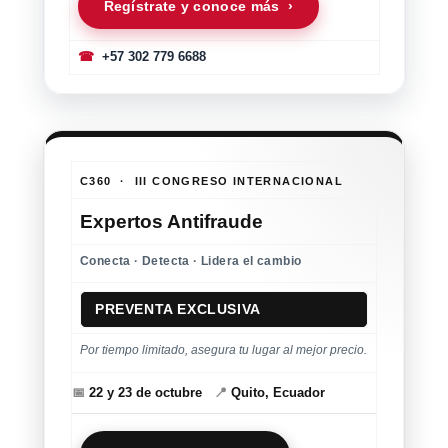
Regístrate y conoce más ›
☎
+57 302 779 6688
C360 · III CONGRESO INTERNACIONAL
Expertos Antifraude
Conecta · Detecta · Lidera el cambio
PREVENTA EXCLUSIVA
Por tiempo limitado, asegura tu lugar al mejor precio.
📅
22 y 23 de octubre
📍
Quito, Ecuador