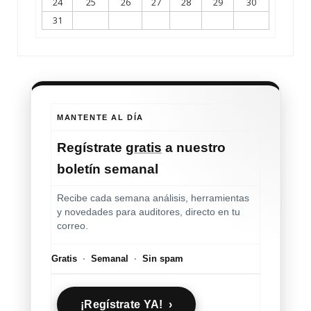
24
25
26
27
28
29
30
31
MANTENTE AL DÍA
Regístrate
gratis
a nuestro
boletín semanal
Recibe cada semana análisis, herramientas
y novedades para auditores, directo en tu
correo.
Gratis
·
Semanal
·
Sin spam
¡Regístrate YA! ›