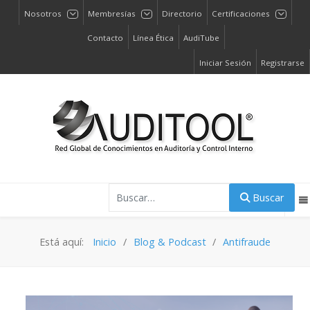
Nosotros
Membresías
Directorio
Certificaciones
Contacto
Línea Ética
AudiTube
Iniciar Sesión
Registrarse
Buscar
Buscar
Está aquí:
Inicio
Blog & Podcast
Antifraude