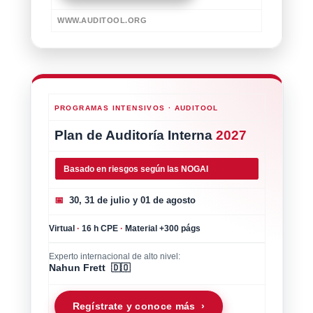
WWW.AUDITOOL.ORG
PROGRAMAS INTENSIVOS · AUDITOOL
Plan de Auditoría Interna
2027
Basado en riesgos según las NOGAI
📅
30, 31 de julio y 01 de agosto
Virtual
·
16 h CPE
·
Material +300 págs
Experto internacional de alto nivel:
Nahun Frett 🇩🇴
Regístrate y conoce más ›