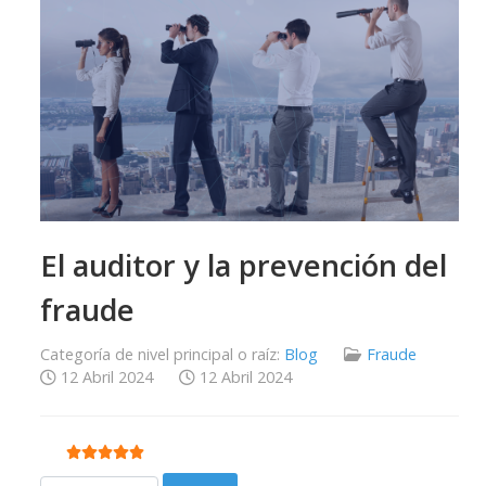
El auditor y la prevención del
fraude
Categoría de nivel principal o raíz:
Blog
Fraude
12 Abril 2024
12 Abril 2024
Ratio:
5
/
5
Por favor, vote