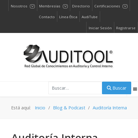
Nosotros
Membresías
Directorio
Certificaciones
Contacto
Línea Ética
AudiTube
Iniciar Sesión
Registrarse
Buscar
Buscar
Está aquí:
Inicio
Blog & Podcast
Auditoría Interna
Auditoría Interna