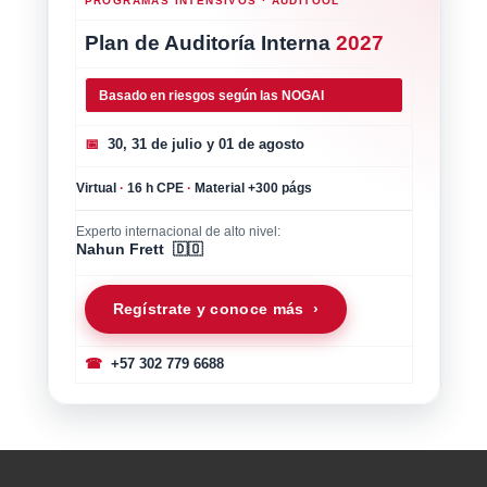
PROGRAMAS INTENSIVOS · AUDITOOL
Plan de Auditoría Interna
2027
Basado en riesgos según las NOGAI
📅
30, 31 de julio y 01 de agosto
Virtual
·
16 h CPE
·
Material +300 págs
Experto internacional de alto nivel:
Nahun Frett 🇩🇴
Regístrate y conoce más ›
☎
+57 302 779 6688