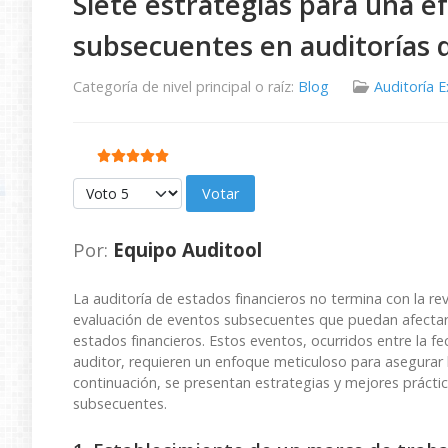
Siete estrategias para una e
subsecuentes en auditorías d
Categoría de nivel principal o raíz:
Blog
Auditoría 
Ratio:
5
/
5
Por favor, vote
Por:
Equipo Auditool
La auditoría de estados financieros no termina con la revis
evaluación de eventos subsecuentes que puedan afectar 
estados financieros. Estos eventos, ocurridos entre la fe
auditor, requieren un enfoque meticuloso para asegurar la
continuación, se presentan estrategias y mejores práctic
subsecuentes.