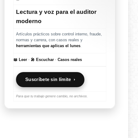
Lectura y voz para el auditor
moderno
Artículos prácticos sobre control interno, fraude,
normas y carrera, con casos reales y
herramientas que aplicas el lunes
.
📖 Leer
·
🎤 Escuchar
·
Casos reales
Suscríbete sin límite ›
Para que tu trabajo genere cambio, no archivos.