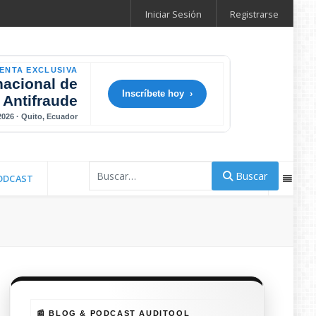
Iniciar Sesión
Registrarse
ENTA EXCLUSIVA
nacional de
Inscríbete hoy ›
 Antifraude
 2026 · Quito, Ecuador
Buscar
Buscar
ODCAST
📰 BLOG & PODCAST AUDITOOL