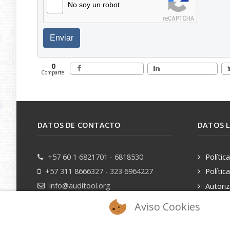
No soy un robot
Enviar
0
Comparte:
DATOS DE CONTACTO
DATOS 
+57 60 1 6821701 - 6818530
Polític
+57 311 8666327 - 323 6964227
Polític
info@auditool.org
Autori
datos pe
Bogotá, Colombia
Aviso Cookies