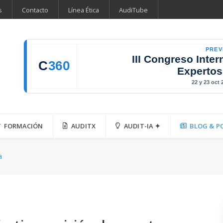
s
Contacto
Línea Ética
AudiTube
PREV
III Congreso Inter
C
360
Expertos
22 y 23 oct
FORMACIÓN
AUDITX
AUDIT-IA ✦
BLOG & P
a