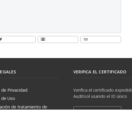
LEGALES
VERIFICA EL CERTIFICADO
a de Privacidad
Verifica el certificado expedid
Auditool usando el ID único
a de Uso
zación de tratamiento de
Verificar Certificado
rsonales