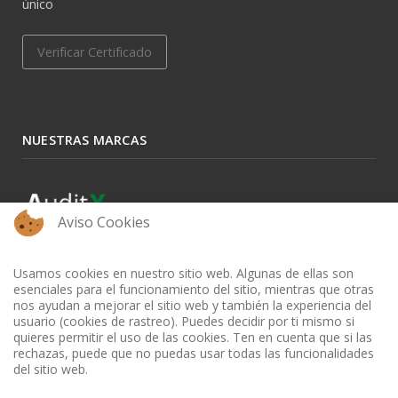
único
Verificar Certificado
NUESTRAS MARCAS
Aviso Cookies
Usamos cookies en nuestro sitio web. Algunas de ellas son
esenciales para el funcionamiento del sitio, mientras que otras
nos ayudan a mejorar el sitio web y también la experiencia del
usuario (cookies de rastreo). Puedes decidir por ti mismo si
quieres permitir el uso de las cookies. Ten en cuenta que si las
rechazas, puede que no puedas usar todas las funcionalidades
del sitio web.