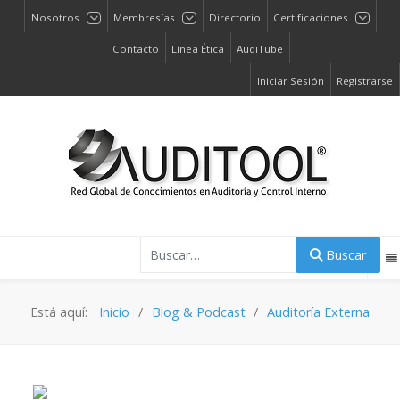
Nosotros
Membresías
Directorio
Certificaciones
Contacto
Línea Ética
AudiTube
Iniciar Sesión
Registrarse
Buscar
Buscar
Está aquí:
Inicio
Blog & Podcast
Auditoría Externa